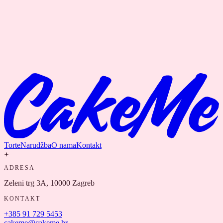
Torte
Narudžba
O nama
Kontakt
ADRESA
Zeleni trg 3A, 10000 Zagreb
KONTAKT
+385 91 729 5453
cakeme@cakeme.hr