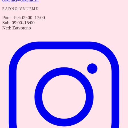
RADNO VRIJEME
Pon – Pet
:
09:00–17:00
Sub
:
09:00–15:00
Ned
:
Zatvoreno