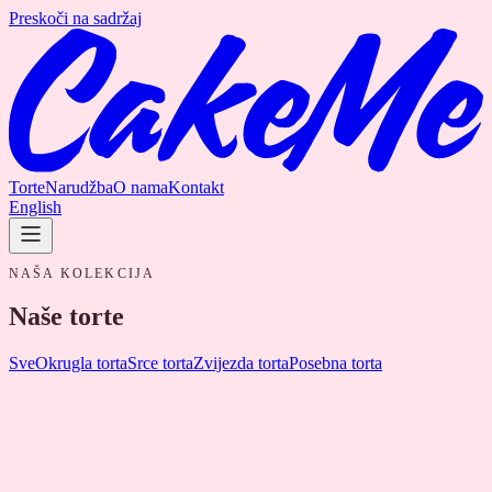
Preskoči na sadržaj
Torte
Narudžba
O nama
Kontakt
English
NAŠA KOLEKCIJA
Naše torte
Sve
Okrugla torta
Srce torta
Zvijezda torta
Posebna torta
Circle XS
50,00 €
10cm Ø · 4 osoba